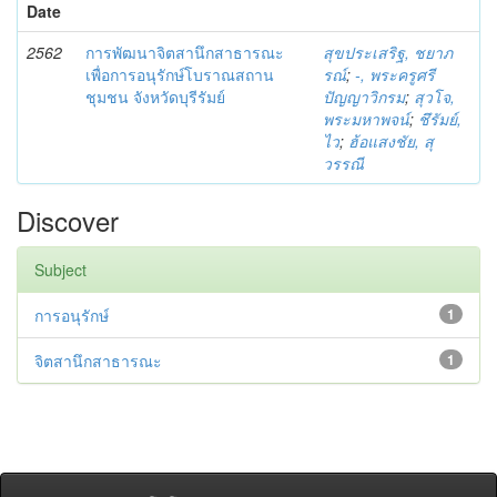
Date
2562
การพัฒนาจิตสานึกสาธารณะ
สุขประเสริฐ, ชยาภ
เพื่อการอนุรักษ์โบราณสถาน
รณ์
;
-, พระครูศรี
ชุมชน จังหวัดบุรีรัมย์
ปัญญาวิกรม
;
สุวโจ,
พระมหาพจน์
;
ชึรัมย์,
ไว
;
ฮ้อแสงชัย, สุ
วรรณี
Discover
Subject
การอนุรักษ์
1
จิตสานึกสาธารณะ
1