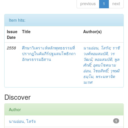
previous
1
next
Item hits:
Issue
Title
Author(s)
Date
2558
ศึกษาวิเคราะห์หลักพุทธธรรมที่
นามอ่อน, โสรัจ
;
ราชิ
ปรากฏในคัมภีร์ปฐมสมโพธิกถา
วงศ์หอมสมบัติ, วร
อักษรธรรมอีสาน
วัฒน์
;
หอมสมบัติ, พูล
ศักดิ์
;
อุดมโชคนาม
อ่อน, ไชยสิทธิ์
;
วุฑฺฒิ
ธมฺโม, พระมหาจิต
นเรศ
Discover
Author
นามอ่อน, โสรัจ
1