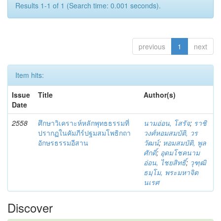
Results 1-1 of 1 (Search time: 0.001 seconds).
previous
1
next
Item hits:
Issue
Title
Author(s)
Date
2558
ศึกษาวิเคราะห์หลักพุทธธรรมที่
นามอ่อน, โสรัจ
;
ราชิ
ปรากฏในคัมภีร์ปฐมสมโพธิกถา
วงศ์หอมสมบัติ, วร
อักษรธรรมอีสาน
วัฒน์
;
หอมสมบัติ, พูล
ศักดิ์
;
อุดมโชคนาม
อ่อน, ไชยสิทธิ์
;
วุฑฺฒิ
ธมฺโม, พระมหาจิต
นเรศ
Discover