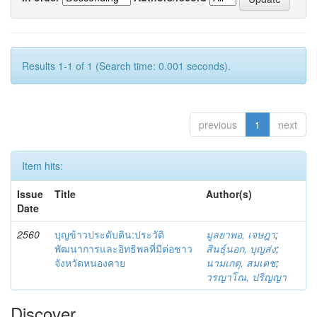
Results 1-1 of 1 (Search time: 0.001 seconds).
previous
1
next
Item hits:
Issue
Title
Author(s)
Date
2560
บุญข้าวประดับดิน:ประวัติ
มูลยาพอ, เจษฎา
;
พัฒนาการและอิทธิพลที่มีต่อชาว
สินธุ์นอก, บุญส่ง
;
จังหวัดหนองคาย
นามเกตุ, สมเดช
;
วรญาโณ, ปริญญา
Discover