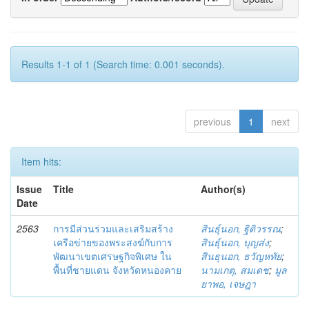
Results 1-1 of 1 (Search time: 0.001 seconds).
previous
1
next
Item hits:
Issue
Title
Author(s)
Date
2563
การมีส่วนร่วมและเสริมสร้าง
สินธุ์นอก, ฐิติวรรณ
;
เครือข่ายของพระสงฆ์กับการ
สินธุ์นอก, บุญส่ง
;
พัฒนาเขตเศรษฐกิจพิเศษ ใน
สินธุนอก, ธวัญหทัย
;
พื้นที่ชายแดน จังหวัดหนองคาย
นามเกตุ, สมเดช
;
มูล
ยาพอ, เจษฎา