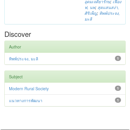
อุดมเจติยารักษ
;
เฟื่อง
ฟ, นพ
;
สุดแสนสง่า,
ศิริเพ็ญ
;
ทิพพ์ประจง,
มะลิ
Discover
Author
ทิพพ์ประจง, มะลิ
1
Subject
Modern Rural Society
1
แนวทางการพัฒนา
1