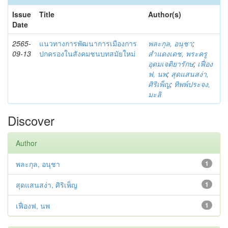
Issue
Title
Author(s)
Date
2565-
แนวทางการพัฒนาการเมืองการ
พละกุล, อนุชา
;
09-13
ปกครองในสังคมชนบทสมัยใหม่
สำแดงเดช, พระครู
อุดมเจติยารักษ
;
เฟื่อง
ฟ, นพ
;
สุดแสนสง่า,
ศิริเพ็ญ
;
ทิพพ์ประจง,
มะลิ
Discover
Author
พละกุล, อนุชา
1
สุดแสนสง่า, ศิริเพ็ญ
1
เฟื่องฟ, นพ
1