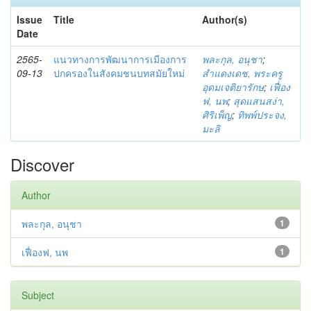
Issue
Title
Author(s)
Date
2565-
แนวทางการพัฒนาการเมืองการ
พละกุล, อนุชา
;
09-13
ปกครองในสังคมชนบทสมัยใหม่
สำแดงเดช, พระครู
อุดมเจติยารักษ
;
เฟื่อง
ฟ, นพ
;
สุดแสนสง่า,
ศิริเพ็ญ
;
ทิพพ์ประจง,
มะลิ
Discover
Author
พละกุล, อนุชา
1
เฟื่องฟ, นพ
1
Subject