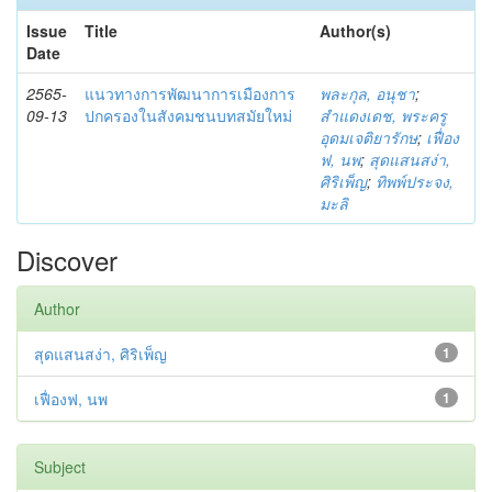
Issue
Title
Author(s)
Date
2565-
แนวทางการพัฒนาการเมืองการ
พละกุล, อนุชา
;
09-13
ปกครองในสังคมชนบทสมัยใหม่
สำแดงเดช, พระครู
อุดมเจติยารักษ
;
เฟื่อง
ฟ, นพ
;
สุดแสนสง่า,
ศิริเพ็ญ
;
ทิพพ์ประจง,
มะลิ
Discover
Author
สุดแสนสง่า, ศิริเพ็ญ
1
เฟื่องฟ, นพ
1
Subject