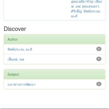
อุดมเจติยารักษ
;
เฟื่อง
ฟ, นพ
;
สุดแสนสง่า,
ศิริเพ็ญ
;
ทิพพ์ประจง,
มะลิ
Discover
Author
ทิพพ์ประจง, มะลิ
1
เฟื่องฟ, นพ
1
Subject
แนวทางการพัฒนา
1