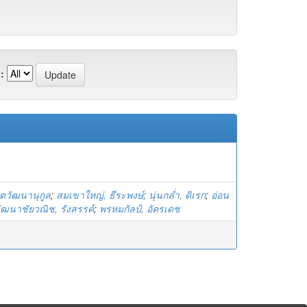
:
ิตวัฒนานุกูล
;
สมเขาใหญ่, ธีระพงษ์
;
นุ่นกล่ำ, ดิเรก
;
อ่อน
ัฒนาชัยวณิช, รังสรรค์
;
พรหมกัลป์, อัครเดช