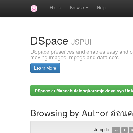
Home
Browse
Help
Skip
navigation
DSpace
JSPUI
DSpace preserves and enables easy and open
moving images, mpegs and data sets
Learn More
DSpace at Mahachulalongkornrajavidyalaya Univ
Browsing by Author อ่อนค
Jump to:
0-9
A
B