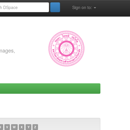
Sign on to:
images,
U
V
W
X
Y
Z