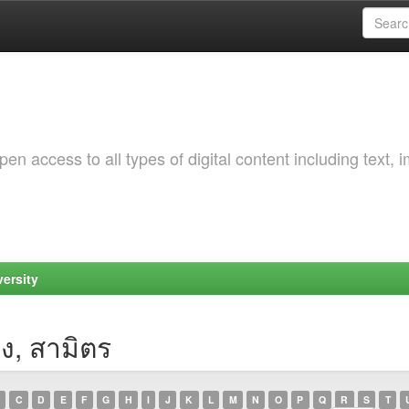
 access to all types of digital content including text, 
ersity
ง, สามิตร
C
D
E
F
G
H
I
J
K
L
M
N
O
P
Q
R
S
T