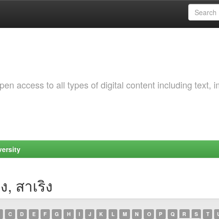
 access to all types of digital content including text, 
ersity
ง, สาเริง
C
D
E
F
G
H
I
J
K
L
M
N
O
P
Q
R
S
T