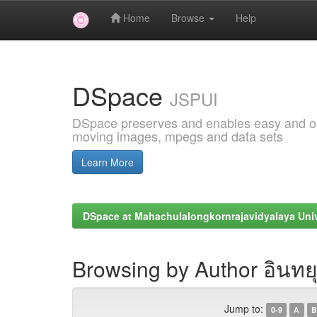
Home
Browse
Help
Skip
navigation
DSpace
JSPUI
DSpace preserves and enables easy and open
moving images, mpegs and data sets
Learn More
DSpace at Mahachulalongkornrajavidyalaya Univ
Browsing by Author อินทยุ
Jump to:
0-9
A
B