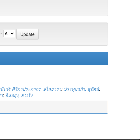
:
นันท์
;
ศิริภาประภากร, ยโสธารา
;
ประทุมแก้ว, สุทัศน์
;
ยา
;
อินทยุง, สาเริง