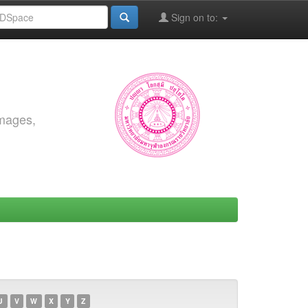
Sign on to:
images,
U
V
W
X
Y
Z