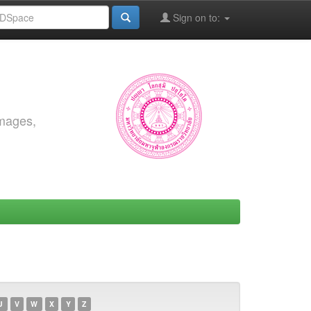
Sign on to:
images,
U
V
W
X
Y
Z