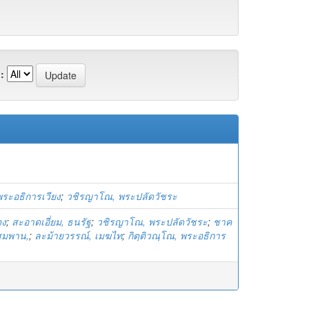
:
พระอธิการเวียง
;
วชิรญาโณ, พระปลัดวัชระ
จง
;
สะอาดเอี่ยม, ธนรัฐ
;
วชิรญาโณ, พระปลัดวัชระ
;
ชาค
สมพาน,
;
ละม้ายวรรณ์, เมฆไท
;
กิตฺติวณฺโณ, พระอธิการ