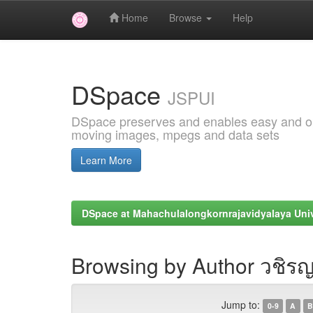
Home
Browse
Help
Skip
navigation
DSpace
JSPUI
DSpace preserves and enables easy and open
moving images, mpegs and data sets
Learn More
DSpace at Mahachulalongkornrajavidyalaya Univ
Browsing by Author วชิร
Jump to:
0-9
A
B