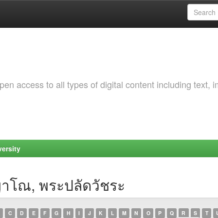
 access to all types of digital content including text, 
ersity
ญาโณ, พระปลัดวัชระ
C
D
E
F
G
H
I
J
K
L
M
N
O
P
Q
R
S
T