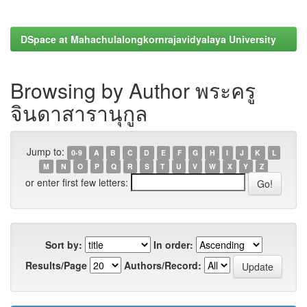
DSpace at Mahachulalongkornrajavidyalaya University
Browsing by Author พระครู
จินดาสารานุกูล
Jump to:
0-9
A
B
C
D
E
F
G
H
I
J
K
L
M
N
O
P
Q
R
S
T
U
V
W
X
Y
Z
or enter first few letters:
Sort by:
In order:
Results/Page
Authors/Record: