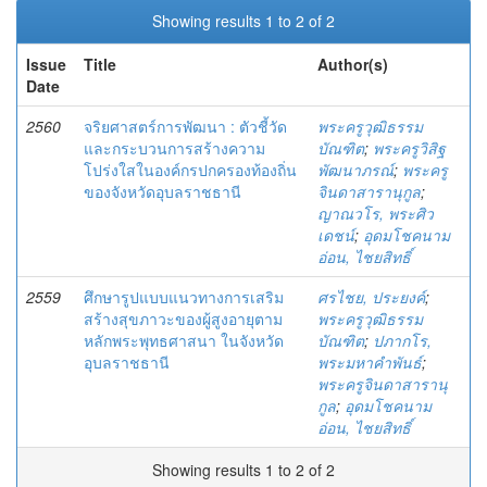
Showing results 1 to 2 of 2
Issue
Title
Author(s)
Date
2560
จริยศาสตร์การพัฒนา : ตัวชี้วัด
พระครูวุฒิธรรม
และกระบวนการสร้างความ
บัณฑิต
;
พระครูวิสิฐ
โปร่งใสในองค์กรปกครองท้องถิ่น
พัฒนาภรณ์
;
พระครู
ของจังหวัดอุบลราชธานี
จินดาสารานุกูล
;
ญาณวโร, พระศิว
เดชน์
;
อุดมโชคนาม
อ่อน, ไชยสิทธิ์
2559
ศึกษารูปแบบแนวทางการเสริม
ศรไชย, ประยงค์
;
สร้างสุขภาวะของผู้สูงอายุตาม
พระครูวุฒิธรรม
หลักพระพุทธศาสนา ในจังหวัด
บัณฑิต
;
ปภากโร,
อุบลราชธานี
พระมหาคำพันธ์
;
พระครูจินดาสารานุ
กูล
;
อุดมโชคนาม
อ่อน, ไชยสิทธิ์
Showing results 1 to 2 of 2