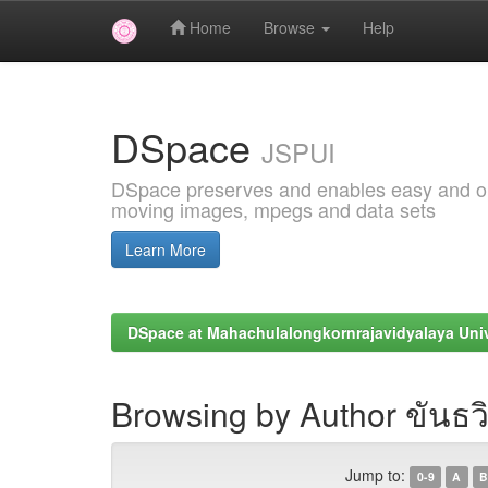
Home
Browse
Help
Skip
navigation
DSpace
JSPUI
DSpace preserves and enables easy and open
moving images, mpegs and data sets
Learn More
DSpace at Mahachulalongkornrajavidyalaya Univ
Browsing by Author ขันธวิ
Jump to:
0-9
A
B