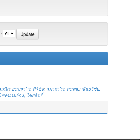
:
สมนึก
;
ธมฺมจาโร, สิริชัย
;
สมาจาโร, สมพล,
;
ขันธวิชัย,
โชคนามอ่อน, ไชยสิทธิ์