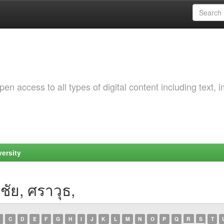
 access to all types of digital content including text, 
ersity
ชัย, ศราวุธ,
C
D
E
F
G
H
I
J
K
L
M
N
O
P
Q
R
S
T