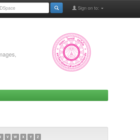
Sign on to:
images,
U
V
W
X
Y
Z