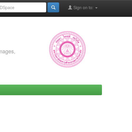
Sign on to:
images,