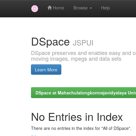
Home
Browse
Help
Skip
navigation
DSpace
JSPUI
DSpace preserves and enables easy and open
moving images, mpegs and data sets
Learn More
DSpace at Mahachulalongkornrajavidyalaya Univ
No Entries in Index
There are no entries in the index for "All of DSpace".