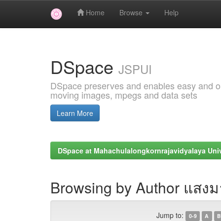
Home
Browse
Help
Skip
navigation
DSpace
JSPUI
DSpace preserves and enables easy and open
moving images, mpegs and data sets
Learn More
DSpace at Mahachulalongkornrajavidyalaya Univ
Browsing by Author แสงม
Jump to:
0-9
A
B