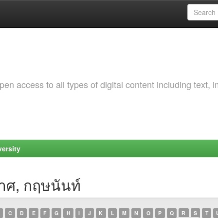
 access to all types of digital content including text, 
ersity
าศ, กฤษนันท์
C
D
E
F
G
H
I
J
K
L
M
N
O
P
Q
R
S
T