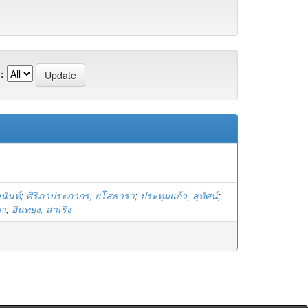
:
นันท์
;
ศิริภาประภากร, ยโสธารา
;
ประทุมแก้ว, สุทัศน์
;
ยา
;
อินทยุง, สาเริง