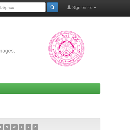
Sign on to:
images,
U
V
W
X
Y
Z